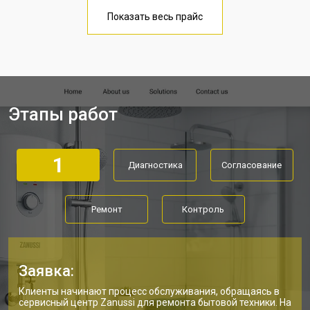
Замена термостата
от 3590 ₽
Заказать
Показать весь прайс
Ремонт/замена датчика
от 3500 ₽
Заказать
температуры
Ремонт электропроводки
от 3550 ₽
Заказать
Ремонт платы управления
от 5250 ₽
Заказать
(восстановление)
Этапы работ
Замена платы управления
от 3900 ₽
Заказать
Замена мембраны
от 3749 ₽
Заказать
1
Диагностика
Согласование
Ремонт
Контроль
Заявка:
Клиенты начинают процесс обслуживания, обращаясь в
сервисный центр Zanussi для ремонта бытовой техники. На