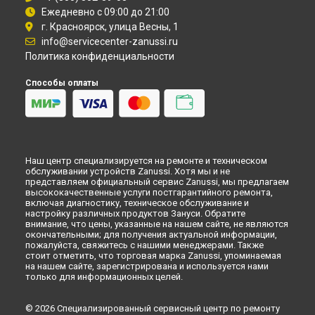
Самаре
Ежедневно с 09:00 до 21:00
г. Красноярск, улица Весны, 1
Замена терморегулятора водонагревателя Zanussi в
Омске
info@servicecenter-zanussi.ru
Замена терморегулятора водонагревателя Zanussi в
Политика конфиденциальности
Красноярске
Способы оплаты
Замена терморегулятора водонагревателя Zanussi в
Перми
Замена терморегулятора водонагревателя Zanussi в
Ульяновске
Замена терморегулятора водонагревателя Zanussi в
Кирове
Наш центр специализируется на ремонте и техническом
Замена терморегулятора водонагревателя Zanussi в
обслуживании устройств Zanussi. Хотя мы и не
Оренбурге
представляем официальный сервис Zanussi, мы предлагаем
высококачественные услуги постгарантийного ремонта,
Замена терморегулятора водонагревателя Zanussi в
включая диагностику, техническое обслуживание и
Кемерово
настройку различных продуктов Зануси. Обратите
внимание, что цены, указанные на нашем сайте, не являются
Замена терморегулятора водонагревателя Zanussi в
окончательными; для получения актуальной информации,
Новокузнецке
пожалуйста, свяжитесь с нашими менеджерами. Также
Замена терморегулятора водонагревателя Zanussi в
стоит отметить, что торговая марка Zanussi, упоминаемая
Рязани
на нашем сайте, зарегистрирована и используется нами
только для информационных целей.
Замена терморегулятора водонагревателя Zanussi в
Астрахани
© 2026 Специализированный сервисный центр по ремонту
Замена терморегулятора водонагревателя Zanussi в