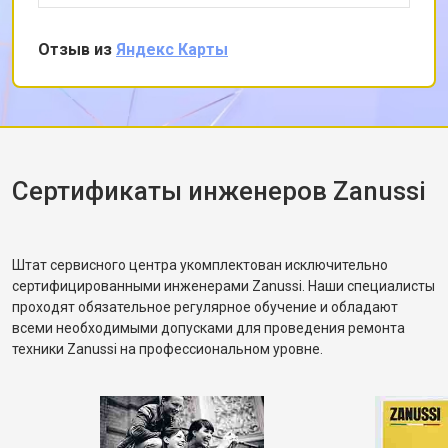
снял заднюю панель и показал, что ремень
частично порвался и проскальзывал.
Отзыв из
Яндекс Карты
Заменил ремень без лишних разговоров,
после чего протестировал в режиме стирки и
убедился, что вращение барабана
корректное. Рассказал, как правильно
распределять загрузку, чтобы не возникала
разбалансировка.
Сертификаты инженеров Zanussi
Штат сервисного центра укомплектован исключительно
сертифицированными инженерами Zanussi. Наши специалисты
проходят обязательное регулярное обучение и обладают
всеми необходимыми допусками для проведения ремонта
техники Zanussi на профессиональном уровне.