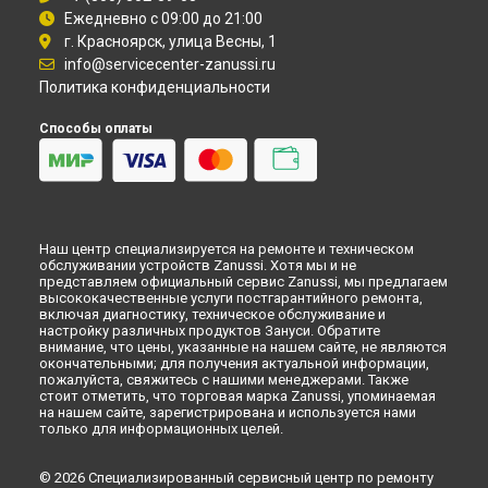
Ежедневно с 09:00 до 21:00
Замена щёток стиральной машины Zanussi в
Рязани
г. Красноярск, улица Весны, 1
Замена щёток стиральной машины Zanussi в
Астрахани
info@servicecenter-zanussi.ru
Замена щёток стиральной машины Zanussi в
Набережных
Политика конфиденциальности
Челнах
Замена щёток стиральной машины Zanussi в
Липецке
Способы оплаты
Наш центр специализируется на ремонте и техническом
обслуживании устройств Zanussi. Хотя мы и не
представляем официальный сервис Zanussi, мы предлагаем
высококачественные услуги постгарантийного ремонта,
включая диагностику, техническое обслуживание и
настройку различных продуктов Зануси. Обратите
внимание, что цены, указанные на нашем сайте, не являются
окончательными; для получения актуальной информации,
пожалуйста, свяжитесь с нашими менеджерами. Также
стоит отметить, что торговая марка Zanussi, упоминаемая
на нашем сайте, зарегистрирована и используется нами
только для информационных целей.
© 2026 Специализированный сервисный центр по ремонту