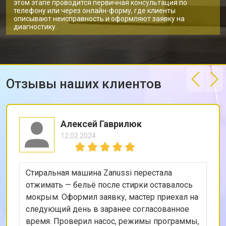
этом этапе проводится первичная консультация по
Замена подшипников
от 2800 ₽
Заказать
телефону или через онлайн-форму, где клиенты
описывают неисправность и оформляют заявку на
Замена мотора стиральной машины
от 3800 ₽
Заказать
диагностику.
Zanussi
Ремонт/замена датчика
от 2200 ₽
Заказать
температуры
Замена ТЭН стиральной машины
от 2300 ₽
Заказать
Zanussi
Отзывы наших клиентов
Замена блока управления
от 3600 ₽
Заказать
Замена заливного клапана
от 3250 ₽
Заказать
Алексей Гаврилюк
Замена заливного шланга
от 2150 ₽
Заказать
12.02.2024
Замена прессостата
от 3350 ₽
Заказать
Замена сливного насоса
от 3450 ₽
Заказать
Стиральная машина Zanussi перестала
отжимать — бельё после стирки оставалось
Замена сливного шланга
от 2100 ₽
Заказать
мокрым. Оформил заявку, мастер приехал на
следующий день в заранее согласованное
Замена циркуляционного насоса
от 3800 ₽
Заказать
время. Проверил насос, режимы программы,