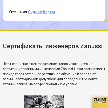
Замена УБЛ стиральной машины
от 2100 ₽
Заказать
снял заднюю панель и показал, что ремень
Zanussi
частично порвался и проскальзывал.
Отзыв из
Яндекс Карты
Замена приводного ремня
от 2550 ₽
Заказать
Заменил ремень без лишних разговоров,
после чего протестировал в режиме стирки и
убедился, что вращение барабана
корректное. Рассказал, как правильно
распределять загрузку, чтобы не возникала
разбалансировка.
Сертификаты инженеров Zanussi
Штат сервисного центра укомплектован исключительно
сертифицированными инженерами Zanussi. Наши специалисты
проходят обязательное регулярное обучение и обладают
всеми необходимыми допусками для проведения ремонта
техники Zanussi на профессиональном уровне.