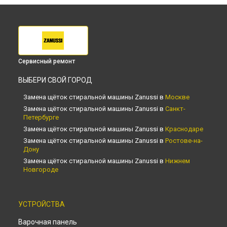
Сервисный ремонт
ВЫБЕРИ СВОЙ ГОРОД
Замена щёток стиральной машины Zanussi в
Москве
Замена щёток стиральной машины Zanussi в
Санкт-
Петербурге
Замена щёток стиральной машины Zanussi в
Краснодаре
Замена щёток стиральной машины Zanussi в
Ростове-на-
Дону
Замена щёток стиральной машины Zanussi в
Нижнем
Новгороде
Замена щёток стиральной машины Zanussi в
Новосибирске
Замена щёток стиральной машины Zanussi в
Челябинске
УСТРОЙСТВА
Замена щёток стиральной машины Zanussi в
Варочная панель
Екатеринбурге