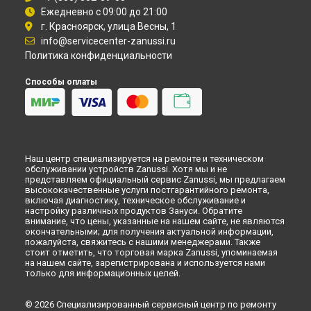
Самаре
Ежедневно с 09:00 до 21:00
г. Красноярск, улица Весны, 1
Замена подшипников стиральной машины Zanussi в
Омске
info@servicecenter-zanussi.ru
Замена подшипников стиральной машины Zanussi в
Красноярске
Политика конфиденциальности
Замена подшипников стиральной машины Zanussi в
Перми
Способы оплаты
Замена подшипников стиральной машины Zanussi в
Ульяновске
Замена подшипников стиральной машины Zanussi в
Кирове
Замена подшипников стиральной машины Zanussi в
Оренбурге
Наш центр специализируется на ремонте и техническом
обслуживании устройств Zanussi. Хотя мы и не
Замена подшипников стиральной машины Zanussi в
представляем официальный сервис Zanussi, мы предлагаем
Кемерово
высококачественные услуги постгарантийного ремонта,
Замена подшипников стиральной машины Zanussi в
включая диагностику, техническое обслуживание и
Новокузнецке
настройку различных продуктов Зануси. Обратите
внимание, что цены, указанные на нашем сайте, не являются
Замена подшипников стиральной машины Zanussi в
окончательными; для получения актуальной информации,
Рязани
пожалуйста, свяжитесь с нашими менеджерами. Также
стоит отметить, что торговая марка Zanussi, упоминаемая
Замена подшипников стиральной машины Zanussi в
на нашем сайте, зарегистрирована и используется нами
Астрахани
только для информационных целей.
Замена подшипников стиральной машины Zanussi в
Набережных Челнах
© 2026 Специализированный сервисный центр по ремонту
Замена подшипников стиральной машины Zanussi в