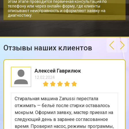
этом этапе проводится первичная консультация по
Замена амортизаторов
от 2000 ₽
Заказать
телефону или через онлайн-форму, где клиенты
описывают неисправность и оформляют заявку на
Замена мотора стиральной машины
от 3800 ₽
диагностику.
Заказать
Zanussi
Ремонт/замена датчика
от 2200 ₽
Заказать
температуры
Замена ТЭН стиральной машины
от 2300 ₽
Заказать
Zanussi
Отзывы наших клиентов
Замена блока управления
от 3600 ₽
Заказать
Замена заливного клапана
от 3250 ₽
Заказать
Алексей Гаврилюк
Замена заливного шланга
от 2150 ₽
Заказать
12.02.2024
Замена прессостата
от 3350 ₽
Заказать
Замена сливного насоса
от 3450 ₽
Заказать
Стиральная машина Zanussi перестала
отжимать — бельё после стирки оставалось
Замена сливного шланга
от 2100 ₽
Заказать
мокрым. Оформил заявку, мастер приехал на
следующий день в заранее согласованное
Замена циркуляционного насоса
от 3800 ₽
Заказать
время. Проверил насос, режимы программы,