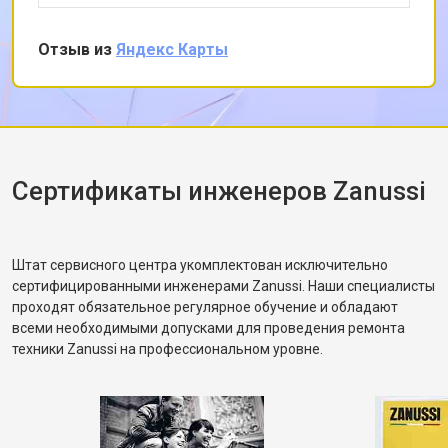
Замена УБЛ стиральной машины
от 2100 ₽
Заказать
снял заднюю панель и показал, что ремень
Zanussi
частично порвался и проскальзывал.
Отзыв из
Яндекс Карты
Замена приводного ремня
от 2550 ₽
Заказать
Заменил ремень без лишних разговоров,
после чего протестировал в режиме стирки и
убедился, что вращение барабана
корректное. Рассказал, как правильно
распределять загрузку, чтобы не возникала
разбалансировка.
Сертификаты инженеров Zanussi
Штат сервисного центра укомплектован исключительно
сертифицированными инженерами Zanussi. Наши специалисты
проходят обязательное регулярное обучение и обладают
всеми необходимыми допусками для проведения ремонта
техники Zanussi на профессиональном уровне.