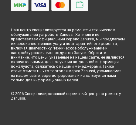
Новокузнецке
Ремонт аквастопа стиральной машины Zanussi в
Рязани
Ремонт аквастопа стиральной машины Zanussi в
Астрахани
Ремонт аквастопа стиральной машины Zanussi в
Наш центр специализируется на ремонте и техническом
Набережных Челнах
обслуживании устройств Zanussi. Хотя мы и не
Ремонт аквастопа стиральной машины Zanussi в
Липецке
представляем официальный сервис Zanussi, мы предлагаем
высококачественные услуги постгарантийного ремонта,
включая диагностику, техническое обслуживание и
настройку различных продуктов Зануси. Обратите
внимание, что цены, указанные на нашем сайте, не являются
окончательными; для получения актуальной информации,
пожалуйста, свяжитесь с нашими менеджерами. Также
стоит отметить, что торговая марка Zanussi, упоминаемая
на нашем сайте, зарегистрирована и используется нами
только для информационных целей.
© 2026 Специализированный сервисный центр по ремонту
Zanussi.