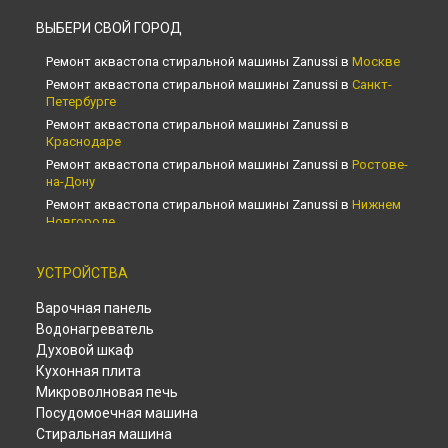
ВЫБЕРИ СВОЙ ГОРОД
Ремонт аквастопа стиральной машины Zanussi в
Москве
Ремонт аквастопа стиральной машины Zanussi в
Санкт-
Петербурге
Ремонт аквастопа стиральной машины Zanussi в
Краснодаре
Ремонт аквастопа стиральной машины Zanussi в
Ростове-
на-Дону
Ремонт аквастопа стиральной машины Zanussi в
Нижнем
Новгороде
Ремонт аквастопа стиральной машины Zanussi в
Новосибирске
УСТРОЙСТВА
Ремонт аквастопа стиральной машины Zanussi в
Челябинске
Варочная панель
Ремонт аквастопа стиральной машины Zanussi в
Водонагреватель
Екатеринбурге
Духовой шкаф
Ремонт аквастопа стиральной машины Zanussi в
Казани
Кухонная плита
Ремонт аквастопа стиральной машины Zanussi в
Уфе
Микроволновая печь
Ремонт аквастопа стиральной машины Zanussi в
Посудомоечная машина
Воронеже
Стиральная машина