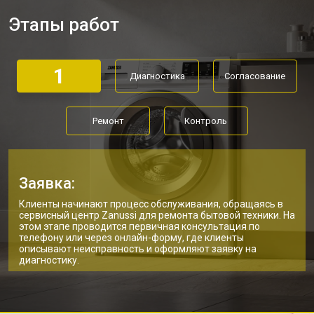
Замена дозатора моющих средств
от 2550 ₽
Заказать
Этапы работ
Ремонт или замена петли двери
от 2000 ₽
Заказать
Ремонт или замена патрубка
от 3250 ₽
Заказать
1
Диагностика
Согласование
Ремонт платы управления
от 2450 ₽
Заказать
(восстановление)
Корпусный ремонт (замена резинок,
от 1850 ₽
Заказать
Ремонт
Контроль
креплений, кнопок)
Замена крестовины
от 2750 ₽
Заказать
Замена щёток стиральной машины
от 3100 ₽
Заказать
Zanussi
Заявка:
Замена амортизаторов
от 2000 ₽
Заказать
Клиенты начинают процесс обслуживания, обращаясь в
сервисный центр Zanussi для ремонта бытовой техники. На
этом этапе проводится первичная консультация по
Замена подшипников
от 2800 ₽
Заказать
телефону или через онлайн-форму, где клиенты
описывают неисправность и оформляют заявку на
Замена мотора стиральной машины
от 3800 ₽
диагностику.
Заказать
Zanussi
Ремонт/замена датчика
от 2200 ₽
Заказать
температуры
Замена ТЭН стиральной машины