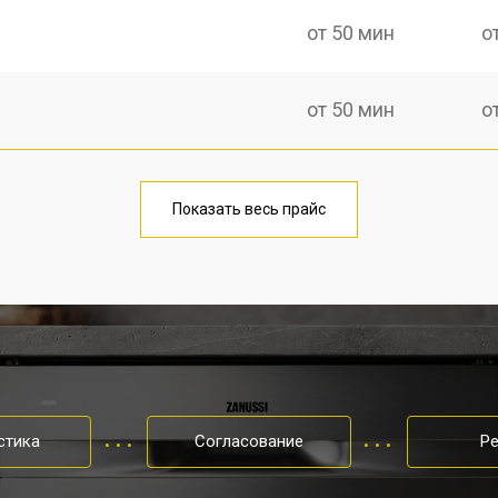
от 50 мин
о
от 50 мин
о
от 40 мин
о
Показать весь прайс
от 60 мин
о
от 50 мин
о
от 60 мин
о
стика
Согласование
Р
от 40 мин
о