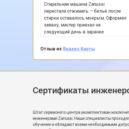
Стиральная машина Zanussi
Замена платы сенсорного управле
перестала отжимать — бельё после
стирки оставалось мокрым. Оформил
заявку, мастер приехал на
Замена водоприёмника
следующий день в заранее
согласованное время. Проверил
насос, режимы программы, снял
Отзыв из
Яндекс Карты
Замена панели управления
заднюю панель и показал, что
ремень частично порвался и
проскальзывал. Заменил ремень без
Замена блока управления
лишних разговоров, после чего
протестировал в режиме стирки и
убедился, что вращение барабана
Сертификаты инженеро
Замена ТЭН посудомоечной машин
корректное. Рассказал, как
правильно распределять загрузку,
чтобы не возникала
Ремонт/замена датчика температу
Штат сервисного центра укомплектован исключ
разбалансировка.
инженерами Zanussi. Наши специалисты проходя
обучение и обладают всеми необходимыми допу