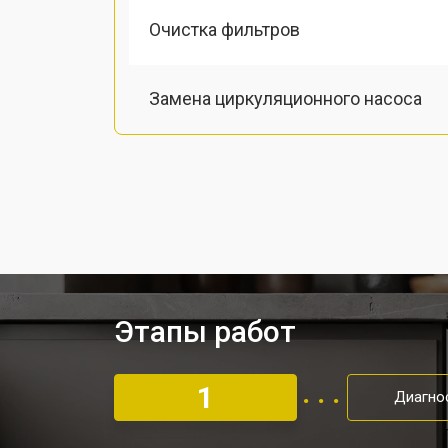
Очистка фильтров
Замена циркуляционного насоса
Замена сливного шланга
Замена сливного насоса
Ремонт или замена патрубка
Этапы работ
Ремонт или замена петли двери
1
Диагно
Чистка заливного фильтра-сеточки