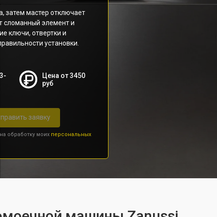
а, затем мастер отключает
т сломанный элемент и
е ключи, отвертки и
правильности установки.
3-
Цена от 3450
руб
править заявку
 на обработку моих
персональных
омоечной машины Zanussi