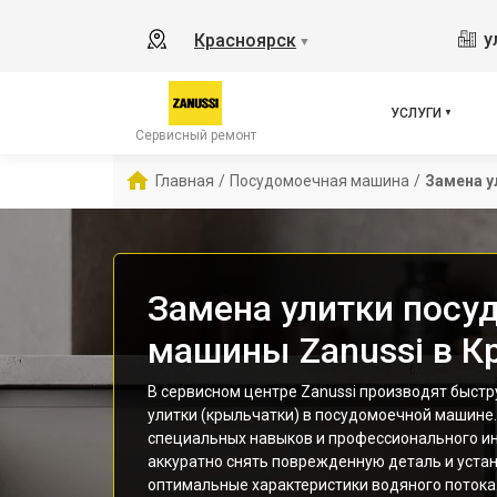
у
Красноярск
▼
УСЛУГИ
Сервисный ремонт
Главная
/
Посудомоечная машина
/
Замена у
Замена улитки посу
машины Zanussi в К
В сервисном центре Zanussi производят быст
улитки (крыльчатки) в посудомоечной машине.
специальных навыков и профессионального и
аккуратно снять поврежденную деталь и устан
оптимальные характеристики водяного потока