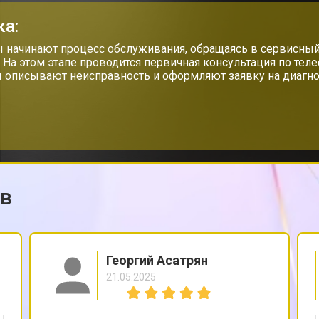
ка:
от 70 мин
о
 начинают процесс обслуживания, обращаясь в сервисный
. На этом этапе проводится первичная консультация по тел
 описывают неисправность и оформляют заявку на диагно
от 50 мин
о
от 60 мин
о
ов
от 40 мин
о
 от протечек
от 70 мин
о
Георгий Асатрян
21.05.2025
цы
от 40 мин
о