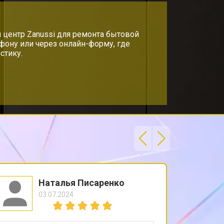
т 2200 ₽
 центр Zanussi для ремонта бытовой
Заказать
ефону или через онлайн-форму, где
стику.
т 2000 ₽
Заказать
т 1600 ₽
Заказать
т 1200 ₽
Заказать
т 1800 ₽
Заказать
Наталья Писаренко
03.07.2024
т 1200 ₽
Заказать