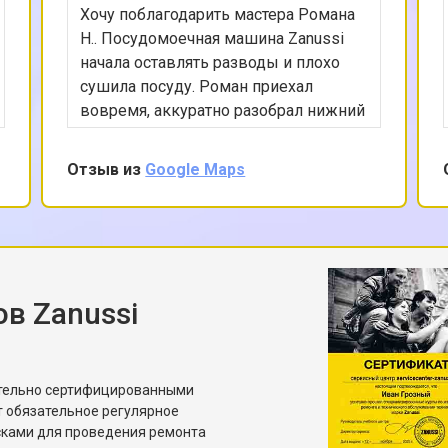
Хочу поблагодарить мастера Романа
ния
от 50 мин
о
Н.. Посудомоечная машина Zanussi
начала оставлять разводы и плохо
сушила посуду. Роман приехал
от 50 мин
о
вовремя, аккуратно разобрал нижний
отсек, проверил циркуляционный
насос, состояние уплотнителей и
Отзыв из
Google Maps
от 60 мин
о
ТЭНа. Проблема оказалась в слабом
напоре из-за частично забитого
распылителя. Мастер не просто
от 50 мин
о
прочистил его, но и показал, почему
это произошло, дал рекомендации по
соли и выбору программ. Работает
в Zanussi
ы Zanussi
от 70 мин
о
сейчас заметно лучше, чем раньше.
ры
от 50 мин
о
ительно сертифицированными
т обязательное регулярное
сками для проведения ремонта