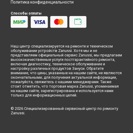
Политика конфиденциальности
Замена ТЭН посудомоечной машины Zanussi в
Набережных Челнах
Способы оплаты
Замена ТЭН посудомоечной машины Zanussi в
Липецке
Наш центр специализируется на ремонте и техническом
обслуживании устройств Zanussi. Хотя мы и не
представляем официальный сервис Zanussi, мы предлагаем
высококачественные услуги постгарантийного ремонта,
включая диагностику, техническое обслуживание и
настройку различных продуктов Зануси. Обратите
внимание, что цены, указанные на нашем сайте, не являются
окончательными; для получения актуальной информации,
пожалуйста, свяжитесь с нашими менеджерами. Также
стоит отметить, что торговая марка Zanussi, упоминаемая
на нашем сайте, зарегистрирована и используется нами
только для информационных целей.
© 2026 Специализированный сервисный центр по ремонту
Zanussi.