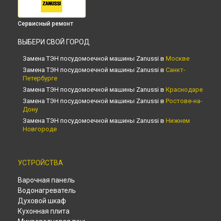
Сервисный ремонт
ВЫБЕРИ СВОЙ ГОРОД
Замена ТЭН посудомоечной машины Zanussi в
Москве
Замена ТЭН посудомоечной машины Zanussi в
Санкт-
Петербурге
Замена ТЭН посудомоечной машины Zanussi в
Краснодаре
Замена ТЭН посудомоечной машины Zanussi в
Ростове-на-
Дону
Замена ТЭН посудомоечной машины Zanussi в
Нижнем
Новгороде
Замена ТЭН посудомоечной машины Zanussi в
Новосибирске
Замена ТЭН посудомоечной машины Zanussi в
Челябинске
УСТРОЙСТВА
Замена ТЭН посудомоечной машины Zanussi в
Варочная панель
Екатеринбурге
Водонагреватель
Замена ТЭН посудомоечной машины Zanussi в
Казани
Духовой шкаф
Замена ТЭН посудомоечной машины Zanussi в
Уфе
Кухонная плита
Замена ТЭН посудомоечной машины Zanussi в
Воронеже