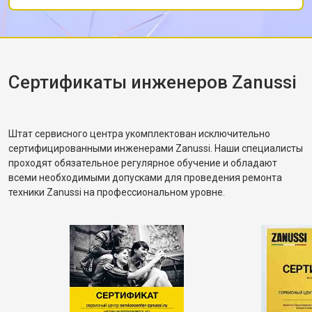
после чего протестировал в режиме стирки и
Замена П-образного уплотнителя
от 1600 ₽
Заказать
дверцы
убедился, что вращение барабана
Замена нижнего уплотнителя
корректное. Рассказал, как правильно
от 1000 ₽
Заказать
дверцы
распределять загрузку, чтобы не возникала
Замена заливного шланга с
от 1100 ₽
Заказать
разбалансировка.
Сертификаты инженеров Zanussi
системой Аквастоп
Замена заливного шланга
от 850 ₽
Заказать
Диагностика посудомоечной
бесплатно
Заказать
Штат сервисного центра укомплектован исключительно
машины Zanussi
сертифицированными инженерами Zanussi. Наши специалисты
проходят обязательное регулярное обучение и обладают
всеми необходимыми допусками для проведения ремонта
техники Zanussi на профессиональном уровне.