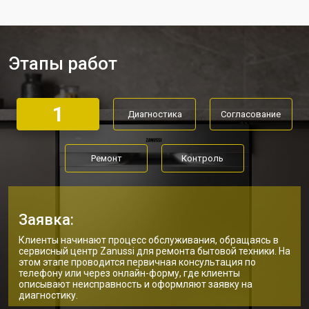
Ремонт стакана моечного бака
от 1600 ₽
Заказать
Ремонт механизма замка
от 1200 ₽
Заказать
Этапы работ
Ремонт или замена системы защиты
от 1800 ₽
Заказать
от протечек
Ремонт или замена пружины дверцы
от 1200 ₽
Заказать
1
Диагностика
Согласование
Замена платы сенсорного
от 1100 ₽
Заказать
управления
Замена водоприёмника
от 2450 ₽
Заказать
Ремонт
Контроль
Замена панели управления
от 1550 ₽
Заказать
Замена блока управления
от 2000 ₽
Заказать
Заявка:
Ремонт/замена датчика
от 1590 ₽
Заказать
Клиенты начинают процесс обслуживания, обращаясь в
температуры
сервисный центр Zanussi для ремонта бытовой техники. На
Замена замка посудомоечной
этом этапе проводится первичная консультация по
от 1600 ₽
Заказать
машины Zanussi
телефону или через онлайн-форму, где клиенты
описывают неисправность и оформляют заявку на
диагностику.
Ремонт электропроводки
от 1250 ₽
Заказать