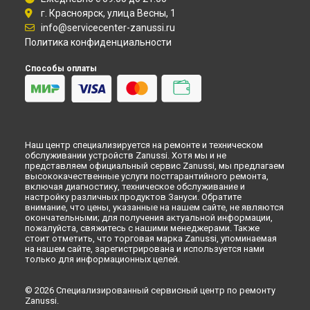
Самаре
г. Красноярск, улица Весны, 1
Замена прессостата посудомоечной машины Zanussi в
info@servicecenter-zanussi.ru
Омске
Политика конфиденциальности
Замена прессостата посудомоечной машины Zanussi в
Красноярске
Способы оплаты
Замена прессостата посудомоечной машины Zanussi в
Перми
Замена прессостата посудомоечной машины Zanussi в
Ульяновске
Замена прессостата посудомоечной машины Zanussi в
Наш центр специализируется на ремонте и техническом
Кирове
обслуживании устройств Zanussi. Хотя мы и не
Замена прессостата посудомоечной машины Zanussi в
представляем официальный сервис Zanussi, мы предлагаем
Оренбурге
высококачественные услуги постгарантийного ремонта,
включая диагностику, техническое обслуживание и
Замена прессостата посудомоечной машины Zanussi в
настройку различных продуктов Зануси. Обратите
Кемерово
внимание, что цены, указанные на нашем сайте, не являются
окончательными; для получения актуальной информации,
Замена прессостата посудомоечной машины Zanussi в
пожалуйста, свяжитесь с нашими менеджерами. Также
Новокузнецке
стоит отметить, что торговая марка Zanussi, упоминаемая
Замена прессостата посудомоечной машины Zanussi в
на нашем сайте, зарегистрирована и используется нами
Рязани
только для информационных целей.
Замена прессостата посудомоечной машины Zanussi в
Астрахани
© 2026 Специализированный сервисный центр по ремонту
Zanussi.
Замена прессостата посудомоечной машины Zanussi в