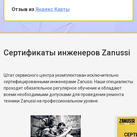
циркуляционного насоса
частично порвался и проскальзывал.
Замена проточного
Отзыв из
Яндекс Карты
от 2000 ₽
Заказать
Заменил ремень без лишних разговоров,
нагревательного элемента
после чего протестировал в режиме стирки и
Замена П-образного уплотнителя
от 1600 ₽
Заказать
дверцы
убедился, что вращение барабана
Замена нижнего уплотнителя
корректное. Рассказал, как правильно
от 1000 ₽
Заказать
дверцы
распределять загрузку, чтобы не возникала
Замена заливного шланга с
от 1100 ₽
разбалансировка.
Заказать
Сертификаты инженеров Zanussi
системой Аквастоп
Замена заливного шланга
от 850 ₽
Заказать
Диагностика посудомоечной
бесплатно
Заказать
Штат сервисного центра укомплектован исключительно
машины Zanussi
сертифицированными инженерами Zanussi. Наши специалисты
проходят обязательное регулярное обучение и обладают
всеми необходимыми допусками для проведения ремонта
техники Zanussi на профессиональном уровне.