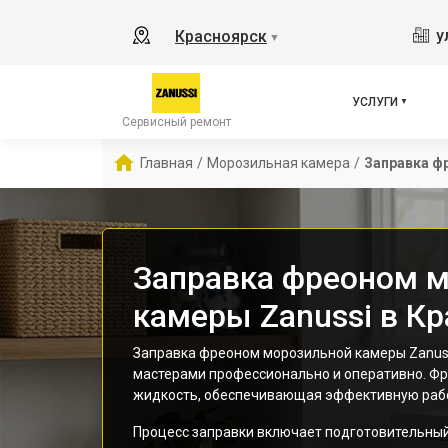
у
Красноярск
▼
УСЛУГИ
Сервисный ремонт
Главная
/
Морозильная камера
/
Заправка ф
Заправка фреоном 
камеры Zanussi в К
Заправка фреоном морозильной камеры Zanus
мастерами профессионально и оперативно. Ф
жидкость, обеспечивающая эффективную рабо
Процесс заправки включает подготовительный