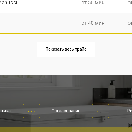
Zanussi
от 50 мин
о
от 40 мин
о
от 50 мин
о
Показать весь прайс
ры
от 40 мин
о
от 80 мин
о
от 60 мин
о
стика
Согласование
Р
от 40 мин
о