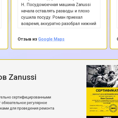
Н.. Посудомоечная машина Zanussi
начала оставлять разводы и плохо
сушила посуду. Роман приехал
вовремя, аккуратно разобрал нижний
отсек, проверил циркуляционный
насос, состояние уплотнителей и
Отзыв из
Google Maps
ТЭНа. Проблема оказалась в слабом
напоре из-за частично забитого
распылителя. Мастер не просто
прочистил его, но и показал, почему
это произошло, дал рекомендации по
соли и выбору программ. Работает
в Zanussi
сейчас заметно лучше, чем раньше.
ительно сертифицированными
т обязательное регулярное
сками для проведения ремонта