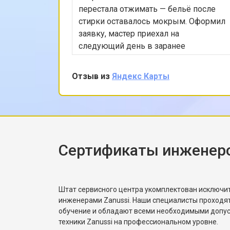
перестала отжимать — бельё после
стирки оставалось мокрым. Оформил
заявку, мастер приехал на
следующий день в заранее
согласованное время. Проверил
насос, режимы программы, снял
Отзыв из
Яндекс Карты
заднюю панель и показал, что
ремень частично порвался и
проскальзывал. Заменил ремень без
лишних разговоров, после чего
протестировал в режиме стирки и
убедился, что вращение барабана
Сертификаты инженеро
корректное. Рассказал, как
правильно распределять загрузку,
чтобы не возникала
Штат сервисного центра укомплектован исключ
разбалансировка.
инженерами Zanussi. Наши специалисты проходя
обучение и обладают всеми необходимыми допу
техники Zanussi на профессиональном уровне.