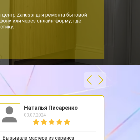
 центр Zanussi для ремонта бытовой
ефону или через онлайн-форму, где
стику.
Наталья Писаренко
03.07.2024
Вызывала мастера из сервиса
Холодил