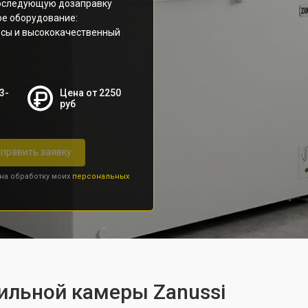
 последующую дозаправку
ое оборудование:
осы и высококачественный
3-
Цена от 2250
руб
править заявку
 на обработку моих
персональных
ильной камеры Zanussi