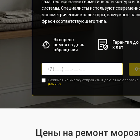
газа, тестирование герметичности контура и
системы. Специалисты используют современн
манометрические коллекторы, вакуумные нас
фреон соответствующего типа.
Экспресс
Гарантия до 
ремонт в день
х лет
обращения
От
Нажимая на кнопку отправить я даю свое согласие
данных.
Цены на ремонт мороз