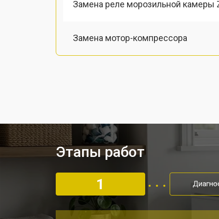
Замена реле морозильной камеры 
Замена мотор-компрессора
Замена термостата
Ремонт/замена датчика температу
Ремонт капиллярной трубки
Этапы работ
Замена шнура питания
1
Диагно
Ремонт вентилятора