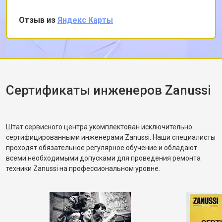
снял заднюю панель и показал, что ремень
частично порвался и проскальзывал.
Отзыв из
Яндекс Карты
Заменил ремень без лишних разговоров,
после чего протестировал в режиме стирки и
убедился, что вращение барабана
корректное. Рассказал, как правильно
распределять загрузку, чтобы не возникала
разбалансировка.
Сертификаты инженеров Zanussi
Штат сервисного центра укомплектован исключительно
сертифицированными инженерами Zanussi. Наши специалисты
проходят обязательное регулярное обучение и обладают
всеми необходимыми допусками для проведения ремонта
техники Zanussi на профессиональном уровне.