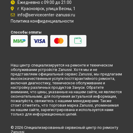
Самаре
Ежедневно с 09:00 до 21:00
г. Красноярск, улица Весны, 1
Замена шнура питания морозильной камеры Zanussi в
Омске
info@servicecenter-zanussi.ru
Замена шнура питания морозильной камеры Zanussi в
Политика конфиденциальности
Красноярске
Способы оплаты
Замена шнура питания морозильной камеры Zanussi в
Перми
Замена шнура питания морозильной камеры Zanussi в
Ульяновске
Замена шнура питания морозильной камеры Zanussi в
Кирове
Наш центр специализируется на ремонте и техническом
Замена шнура питания морозильной камеры Zanussi в
обслуживании устройств Zanussi. Хотя мы и не
Оренбурге
представляем официальный сервис Zanussi, мы предлагаем
высококачественные услуги постгарантийного ремонта,
Замена шнура питания морозильной камеры Zanussi в
включая диагностику, техническое обслуживание и
Кемерово
настройку различных продуктов Зануси. Обратите
внимание, что цены, указанные на нашем сайте, не являются
Замена шнура питания морозильной камеры Zanussi в
окончательными; для получения актуальной информации,
Новокузнецке
пожалуйста, свяжитесь с нашими менеджерами. Также
Замена шнура питания морозильной камеры Zanussi в
стоит отметить, что торговая марка Zanussi, упоминаемая
Рязани
на нашем сайте, зарегистрирована и используется нами
только для информационных целей.
Замена шнура питания морозильной камеры Zanussi в
Астрахани
© 2026 Специализированный сервисный центр по ремонту
Замена шнура питания морозильной камеры Zanussi в
Zanussi.
Набережных Челнах