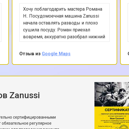
Хочу поблагодарить мастера Романа
Н.. Посудомоечная машина Zanussi
начала оставлять разводы и плохо
сушила посуду. Роман приехал
вовремя, аккуратно разобрал нижний
отсек, проверил циркуляционный
насос, состояние уплотнителей и
Отзыв из
Google Maps
ТЭНа. Проблема оказалась в слабом
напоре из-за частично забитого
распылителя. Мастер не просто
прочистил его, но и показал, почему
это произошло, дал рекомендации по
соли и выбору программ. Работает
в Zanussi
сейчас заметно лучше, чем раньше.
ительно сертифицированными
т обязательное регулярное