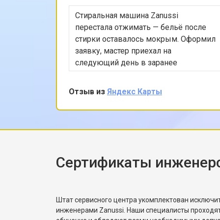
Стиральная машина Zanussi
перестала отжимать — бельё после
стирки оставалось мокрым. Оформил
заявку, мастер приехал на
следующий день в заранее
согласованное время. Проверил
насос, режимы программы, снял
Отзыв из
Яндекс Карты
заднюю панель и показал, что
ремень частично порвался и
проскальзывал. Заменил ремень без
лишних разговоров, после чего
протестировал в режиме стирки и
убедился, что вращение барабана
Сертификаты инженеро
корректное. Рассказал, как
правильно распределять загрузку,
чтобы не возникала
Штат сервисного центра укомплектован исключ
разбалансировка.
инженерами Zanussi. Наши специалисты проходя