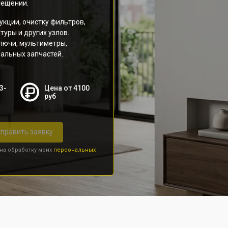
мещении.
кции, очистку фильтров,
уры и других узлов.
ключи, мультиметры,
альных запчастей.
3-
Цена от 4100
руб
править заявку
 на обработку моих
персональных