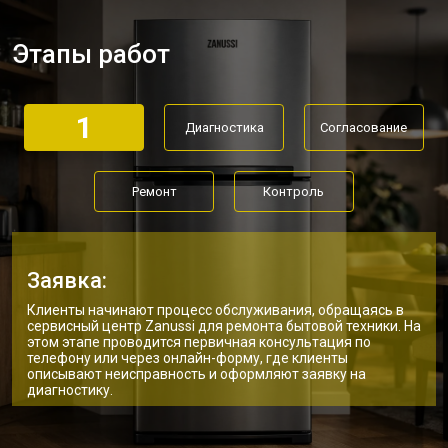
Замена нагревателя испарителя
от 2550 ₽
Заказать
Этапы работ
Замена нагревателя оттайки
от 2300 ₽
Заказать
Замена реле холодильника Zanussi
от 2550 ₽
Заказать
1
Диагностика
Согласование
Устранение утечки хладагента
от 1900 ₽
Заказать
Ремонт
Контроль
Заявка:
Клиенты начинают процесс обслуживания, обращаясь в
сервисный центр Zanussi для ремонта бытовой техники. На
этом этапе проводится первичная консультация по
телефону или через онлайн-форму, где клиенты
описывают неисправность и оформляют заявку на
диагностику.