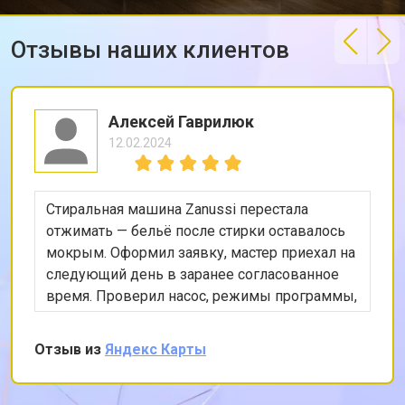
Отзывы наших клиентов
Алексей Гаврилюк
12.02.2024
Стиральная машина Zanussi перестала
отжимать — бельё после стирки оставалось
мокрым. Оформил заявку, мастер приехал на
следующий день в заранее согласованное
время. Проверил насос, режимы программы,
снял заднюю панель и показал, что ремень
частично порвался и проскальзывал.
Отзыв из
Яндекс Карты
Заменил ремень без лишних разговоров,
после чего протестировал в режиме стирки и
убедился, что вращение барабана