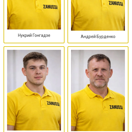
Нукрий Гонгадзе
Андрей Бурденко