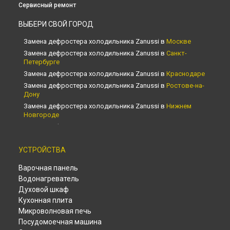
Сервисный ремонт
ВЫБЕРИ СВОЙ ГОРОД
Замена дефростера холодильника Zanussi в
Москве
Замена дефростера холодильника Zanussi в
Санкт-
Петербурге
Замена дефростера холодильника Zanussi в
Краснодаре
Замена дефростера холодильника Zanussi в
Ростове-на-
Дону
Замена дефростера холодильника Zanussi в
Нижнем
Новгороде
Замена дефростера холодильника Zanussi в
Новосибирске
Замена дефростера холодильника Zanussi в
Челябинске
УСТРОЙСТВА
Замена дефростера холодильника Zanussi в
Варочная панель
Екатеринбурге
Водонагреватель
Замена дефростера холодильника Zanussi в
Казани
Духовой шкаф
Замена дефростера холодильника Zanussi в
Уфе
Кухонная плита
Замена дефростера холодильника Zanussi в
Воронеже
Микроволновая печь
Замена дефростера холодильника Zanussi в
Волгограде
Посудомоечная машина
Замена дефростера холодильника Zanussi в
Барнауле