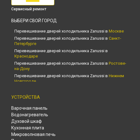
Сервисный ремонт
ВЫБЕРИ СВОЙ ГОРОД
Перевешивание дверей холодильника Zanussi в
Москве
Перевешивание дверей холодильника Zanussi в
Санкт-
Петербурге
Перевешивание дверей холодильника Zanussi в
Краснодаре
Перевешивание дверей холодильника Zanussi в
Ростове-
на-Дону
Перевешивание дверей холодильника Zanussi в
Нижнем
Новгороде
Перевешивание дверей холодильника Zanussi в
Новосибирске
УСТРОЙСТВА
Перевешивание дверей холодильника Zanussi в
Челябинске
Варочная панель
Перевешивание дверей холодильника Zanussi в
Водонагреватель
Екатеринбурге
Духовой шкаф
Перевешивание дверей холодильника Zanussi в
Казани
Кухонная плита
Перевешивание дверей холодильника Zanussi в
Уфе
Микроволновая печь