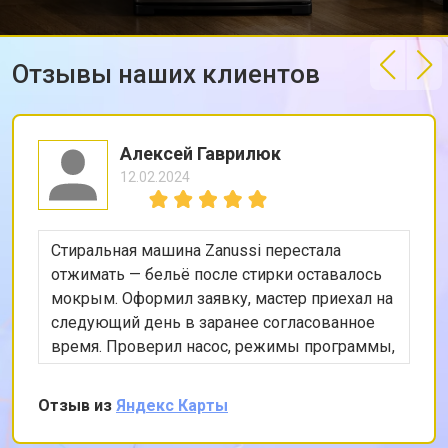
Отзывы наших клиентов
Алексей Гаврилюк
12.02.2024
Стиральная машина Zanussi перестала
отжимать — бельё после стирки оставалось
мокрым. Оформил заявку, мастер приехал на
следующий день в заранее согласованное
время. Проверил насос, режимы программы,
снял заднюю панель и показал, что ремень
частично порвался и проскальзывал.
Отзыв из
Яндекс Карты
Заменил ремень без лишних разговоров,
после чего протестировал в режиме стирки и