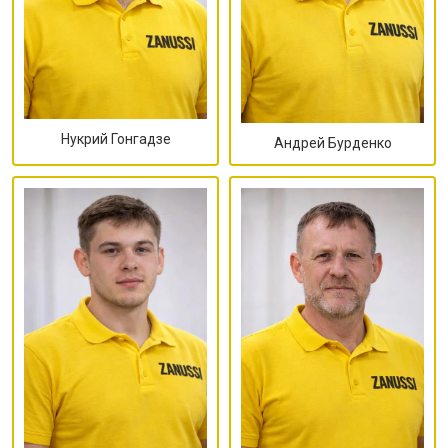
Нукрий Гонгадзе
Андрей Бурденко