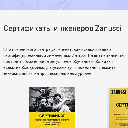
убедился, что вращение барабана
корректное. Рассказал, как правильно
распределять загрузку, чтобы не возникала
разбалансировка.
Сертификаты инженеров Zanussi
Штат сервисного центра укомплектован исключительно
сертифицированными инженерами Zanussi. Наши специалисты
проходят обязательное регулярное обучение и обладают
всеми необходимыми допусками для проведения ремонта
техники Zanussi на профессиональном уровне.