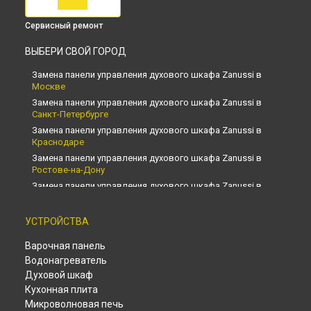
Сервисный ремонт
ВЫБЕРИ СВОЙ ГОРОД
Замена панели управления духового шкафа Zanussi в
Москве
Замена панели управления духового шкафа Zanussi в
Санкт-Петербурге
Замена панели управления духового шкафа Zanussi в
Краснодаре
Замена панели управления духового шкафа Zanussi в
Ростове-на-Дону
Замена панели управления духового шкафа Zanussi в
Нижнем Новгороде
Замена панели управления духового шкафа Zanussi в
УСТРОЙСТВА
Новосибирске
Замена панели управления духового шкафа Zanussi в
Варочная панель
Челябинске
Водонагреватель
Замена панели управления духового шкафа Zanussi в
Духовой шкаф
Екатеринбурге
Кухонная плита
Замена панели управления духового шкафа Zanussi в
Микроволновая печь
Казани