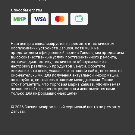
Красноярске
Способы оплаты
Замена панели управления духового шкафа Zanussi в
Перми
Замена панели управления духового шкафа Zanussi в
Ульяновске
Замена панели управления духового шкафа Zanussi в
Кирове
Наш центр специализируется на ремонте и техническом
Замена панели управления духового шкафа Zanussi в
обслуживании устройств Zanussi. Хотя мы и не
Оренбурге
представляем официальный сервис Zanussi, мы предлагаем
высококачественные услуги постгарантийного ремонта,
Замена панели управления духового шкафа Zanussi в
включая диагностику, техническое обслуживание и
Кемерово
настройку различных продуктов Зануси. Обратите
внимание, что цены, указанные на нашем сайте, не являются
Замена панели управления духового шкафа Zanussi в
окончательными; для получения актуальной информации,
Новокузнецке
пожалуйста, свяжитесь с нашими менеджерами. Также
Замена панели управления духового шкафа Zanussi в
стоит отметить, что торговая марка Zanussi, упоминаемая
Рязани
на нашем сайте, зарегистрирована и используется нами
только для информационных целей.
Замена панели управления духового шкафа Zanussi в
Астрахани
© 2026 Специализированный сервисный центр по ремонту
Замена панели управления духового шкафа Zanussi в
Zanussi.
Набережных Челнах
Замена панели управления духового шкафа Zanussi в
Липецке