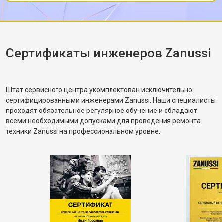
после чего протестировал в режиме стирки и
убедился, что вращение барабана
корректное. Рассказал, как правильно
распределять загрузку, чтобы не возникала
разбалансировка.
Сертификаты инженеров Zanussi
Штат сервисного центра укомплектован исключительно
сертифицированными инженерами Zanussi. Наши специалисты
проходят обязательное регулярное обучение и обладают
всеми необходимыми допусками для проведения ремонта
техники Zanussi на профессиональном уровне.